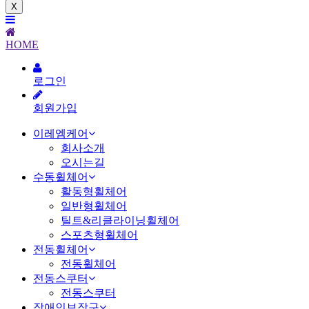
X
HOME
로그인
회원가입
이레엠케어
회사소개
오시는길
수동휠체어
활동형휠체어
일반형휠체어
틸트&리클라이닝휠체어
스포츠형휠체어
전동휠체어
전동휠체어
전동스쿠터
전동스쿠터
장애인보장구