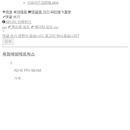
미라지7-22D썸.png
,
위로
아래로
댓글로 가기
인쇄
첨부
✔
댓글 쓰기
에디터 선택하기
✔
텍스트 모드
✔
에디터 모드
?
댓글 쓰기 권한이 없습니다. 로그인 하시겠습니까?
욕창예방메트릭스
AD-III TPU BEAM
가격 :