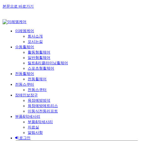
본문으로 바로가기
이레엠케어
회사소개
오시는길
수동휠체어
활동형휠체어
일반형휠체어
틸트&리클라이닝휠체어
스포츠형휠체어
전동휠체어
전동휠체어
전동스쿠터
전동스쿠터
장애인보장구
욕장예방방석
욕창예방메트리스
이동식전동리프트
부품&악세사리
부품&악세사리
자료실
알림사항
로그인