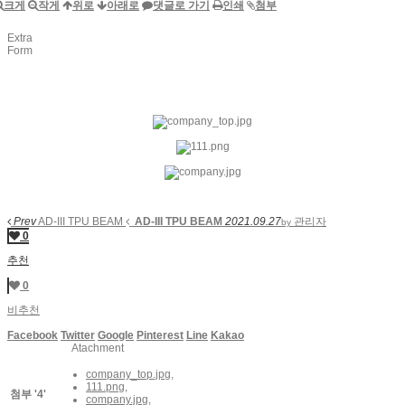
크게
작게
위로
아래로
댓글로 가기
인쇄
첨부
Extra
Form
Prev
AD-III TPU BEAM
AD-III TPU BEAM
2021.09.27
관리자
by
0
추천
0
비추천
Facebook
Twitter
Google
Pinterest
Line
Kakao
Atachment
company_top.jpg
,
111.png
,
첨부
'
4
'
company.jpg
,