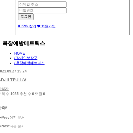
ID/PW 찾기
회원가입
욕창예방메트릭스
HOME
/ 장애인보장구
/ 욕창예방메트리스
021.09.27 15:24
D-III TPU L/V
관리자
조회 수
1085
추천 수
0
댓글
0
단축키
Prev
이전 문서
Next
다음 문서