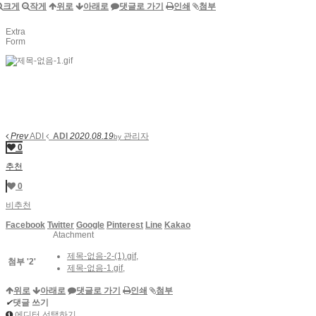
크게
작게
위로
아래로
댓글로 가기
인쇄
첨부
Extra
Form
Prev
ADI
ADI
2020.08.19
관리자
by
0
추천
0
비추천
Facebook
Twitter
Google
Pinterest
Line
Kakao
Atachment
제목-없음-2-(1).gif
,
첨부
'
2
'
제목-없음-1.gif
,
위로
아래로
댓글로 가기
인쇄
첨부
✔
댓글 쓰기
에디터 선택하기