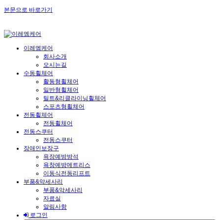
본문으로 바로가기
이레엠케어
회사소개
오시는길
수동휠체어
활동형휠체어
일반형휠체어
틸트&리클라이닝휠체어
스포츠형휠체어
전동휠체어
전동휠체어
전동스쿠터
전동스쿠터
장애인보장구
욕장예방방석
욕창예방메트리스
이동식전동리프트
부품&악세사리
부품&악세사리
자료실
알림사항
로그인