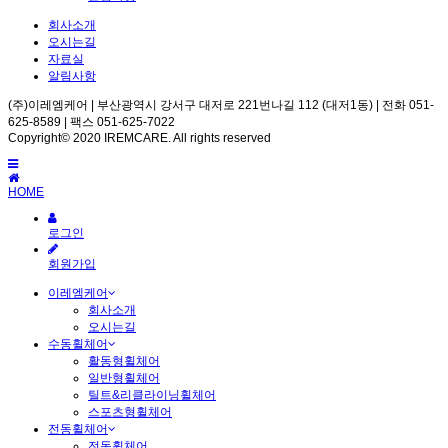
회사소개
오시는길
자료실
알림사항
(주)이레엠케어 | 부산광역시 강서구 대저로 221번나길 112 (대저1동) | 전화 051-
625-8589 | 팩스 051-625-7022
Copyright© 2020 IREMCARE. All rights reserved
HOME
로그인
회원가입
이레엠케어
회사소개
오시는길
수동휠체어
활동형휠체어
일반형휠체어
틸트&리클라이닝휠체어
스포츠형휠체어
전동휠체어
전동휠체어