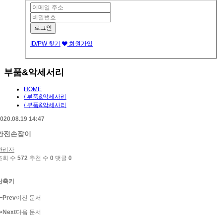
ID/PW 찾기
회원가입
부품&악세서리
HOME
/ 부품&악세사리
/ 부품&악세사리
020.08.19 14:47
안전손잡이
관리자
조회 수
572
추천 수
0
댓글
0
단축키
Prev
이전 문서
Next
다음 문서